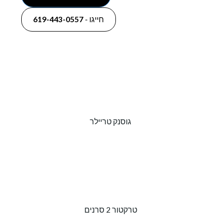
חייגו -
619-443-0557
גוסנק טריילר
טרקטור 2 סרנים