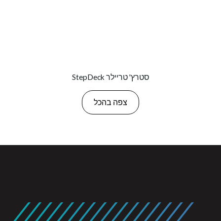
StepDeck סטרץ' טריילר
צפה בהכל