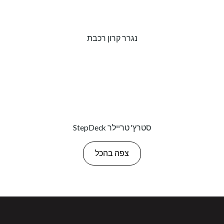
נגרר קרון רכבת
StepDeck סטרץ' טריילר
צפה בהכל