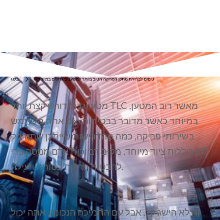
קורטני ל.
אוגוסט 23, 2023
4 טיפים לבחירת מתקן הפריקה הטוב ביותר למטענים גדולים במיוחד
בלוג
מטען גדול דורש קצת יותר TLC מאשר רוב המטען,
במיוחד כאשר מדובר בבטיחות. אם אתה משתמש
בשירותי פריקה, כמה מהדרישות שייתכן שתזדקק
להן כוללות ציוד מיוחד, מקום רב וכוח אדם מנוסה כדי
להבטיח פריקה בטוחה ויעילה.
זה לא הישג קל, אבל עם התמיכה הנכונה, אתה יכול